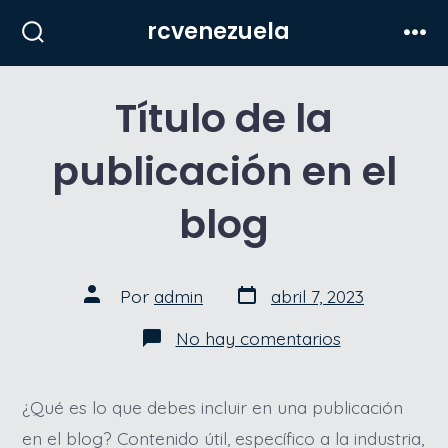
Saltar
rcvenezuela
al
Alternar
Men
la
contenido
búsqueda
Título de la
publicación en el
blog
Fecha
Autor
Por
admin
abril 7, 2023
de
de
publicación
la
en
No hay comentarios
entrada
Título
de
la
publicación
¿Qué es lo que debes incluir en una publicación
en
en el blog? Contenido útil, específico a la industria,
el